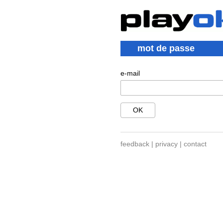
mot de passe
e-mail
OK
feedback
|
privacy
|
contact