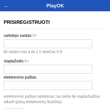
←
PlayOK
PRISIREGISTRUOTI
vartotojo vardas
3+
tik raidės nuo a iki z ir skaičiai 0-9
slaptažodis
6+
elektroninis paštas
elektroninis paštas nebūtinas; tai skirta tik slaptažodžiui
atkurti (jokių elektroninių šiukšlių)