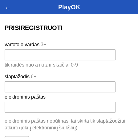
←
PlayOK
PRISIREGISTRUOTI
vartotojo vardas
3+
tik raidės nuo a iki z ir skaičiai 0-9
slaptažodis
6+
elektroninis paštas
elektroninis paštas nebūtinas; tai skirta tik slaptažodžiui
atkurti (jokių elektroninių šiukšlių)