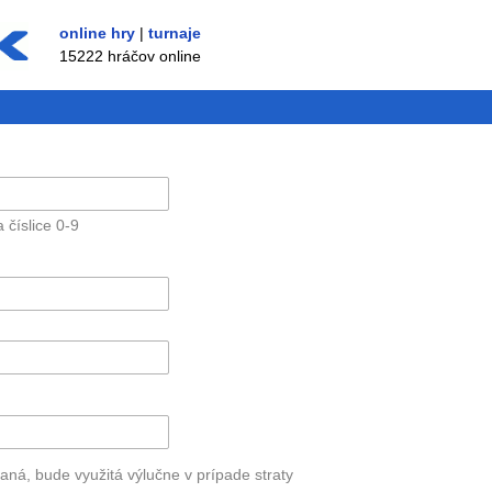
online hry
|
turnaje
15222 hráčov online
 číslice 0-9
aná, bude využitá výlučne v prípade straty