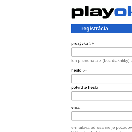
registrácia
prezývka
3+
len písmená a-z (bez diakritiky) a
heslo
6+
potvrďte heslo
email
e-mailová adresa nie je požadov