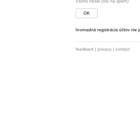
Vášho hesla (nie na spam)
OK
hromadná registrácia účtov nie 
feedback
|
privacy
|
contact