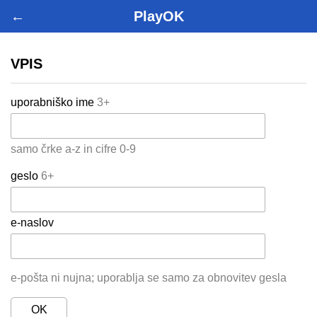
←
PlayOK
VPIS
uporabniško ime
3+
samo črke a-z in cifre 0-9
geslo
6+
e-naslov
e-pošta ni nujna; uporablja se samo za obnovitev gesla
OK