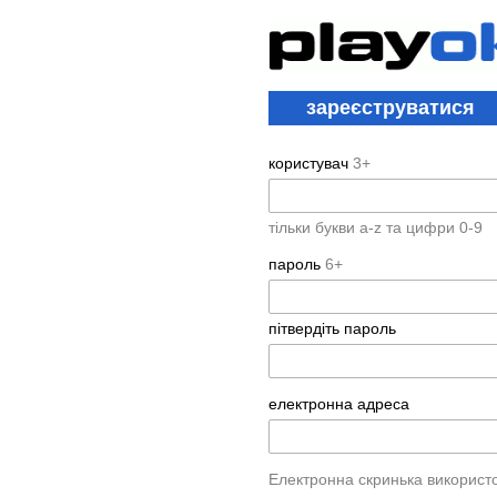
зареєструватися
користувач
3+
тільки букви a-z та цифри 0-9
пароль
6+
пітвердіть пароль
електронна адреса
Електронна скринька використ