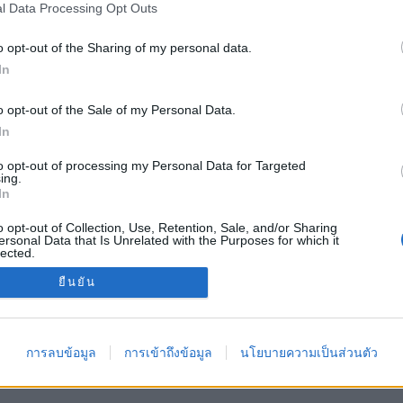
l Data Processing Opt Outs
o opt-out of the Sharing of my personal data.
In
o opt-out of the Sale of my Personal Data.
In
ย่าง: คู่แข่งจากทั่วโลก, ห้องเกมส์, การจัดอันดับ,
รไฟล์ผู้ใช้งาน, รายชื่อผู้ติดต่อ, การส่งข้อความ
to opt-out of processing my Personal Data for Targeted
ารเล่น, รองรับอุปกรณ์เคลื่อนที่.
ing.
In
บผู้คนทั่วโลก
o opt-out of Collection, Use, Retention, Sale, and/or Sharing
ersonal Data that Is Unrelated with the Purposes for which it
lected.
Out
ยืนยัน
ษาไทย ▾
การลบข้อมูล
การเข้าถึงข้อมูล
นโยบายความเป็นส่วนตัว