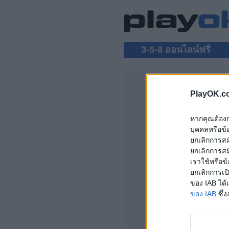
3-5-8 ออนไลน์ฟรี
PlayOK.c
3-5-8 ผู้เล่
หากคุณต้องก
เข้าสู่ระบบ 
บุคคลหรือข
ยกเลิกการส
3-5-8ออนไลน์ฟรี
ยกเลิกการส
เราใช้หรือข
ยกเลิกการเป
ของ IAB ได้
ของ IAB
ซึ่ง