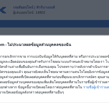
เกมส์ออนไลน์
|
ทัวร์นาเมนท์
ผู้เล่นออนไลน์: 14802
om -
ไม่ประมวลผลข้อมูลส่วนบุคคลของฉัน
นหลายคน
ารยกเลิกการขาย การแบ่งปันข้อมูลให้กับบุคคลที่สาม หรือการประมวลผลข
▾
แขก ▸
้อมูลละเอียดอ่อนของคุณสำหรับการโฆษณาแบบกำหนดเป้าหมายโดยเรา โป
มัครด้านล่างเพื่อยืนยันการเลือกของคุณ โปรดทราบว่าหลังจากดำเนินการ
มัครของคุณแล้ว คุณอาจยังคงเห็นโฆษณาตามความสนใจโดยอิงจากข้อมูลส่
้อมูลส่วนบุคคลที่เปิดเผยต่อบุคคลที่สามก่อนที่คุณจะยกเลิกการสมัคร คุณสา
ิดเผยข้อมูลส่วนบุคคลของคุณเพิ่มเติมโดยบุคคลที่สามในรายชื่อผู้เข้าร่วมด
แยกต่างหาก ข้อมูลนี้อาจเปิดเผยโดยเราต่อบุคคลที่สามใน
รายชื่อผู้เข้าร่ว
อาจเปิดเผยข้อมูลดังกล่าวต่อบุคคลที่สามอื่นๆ