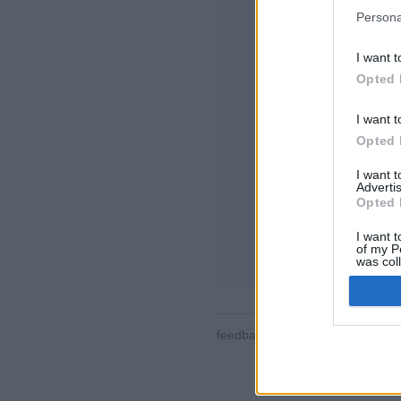
Persona
I want t
Opted 
I want t
Một số tính năng / 
Opted 
giới, phòng chơi, 
danh sách liên hệ, 
I want 
thiết bị di động.
Advertis
Opted 
CÁC TRÒ CHƠI 
I want t
luật chơi
of my P
was col
Opted 
feedback
|
privacy
|
contact
Việ