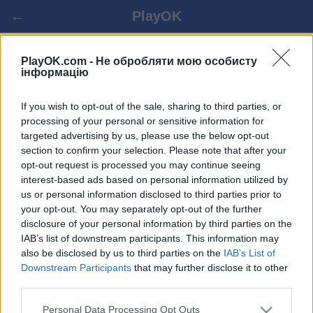
←
PlayOK
PlayOK.com -
Не обробляти мою особисту
TURKISH DAMA ОНЛАЙН
інформацію
If you wish to opt-out of the sale, sharing to third parties, or
ЗАЛОГУВАТИСЯ ▾
ГІСТЬ ▸
processing of your personal or sensitive information for
targeted advertising by us, please use the below opt-out
turkish dama супергравець, 100% безкоштовно
section to confirm your selection. Please note that after your
opt-out request is processed you may continue seeing
interest-based ads based on personal information utilized by
us or personal information disclosed to third parties prior to
your opt-out. You may separately opt-out of the further
disclosure of your personal information by third parties on the
IAB’s list of downstream participants. This information may
also be disclosed by us to third parties on the
IAB’s List of
Downstream Participants
that may further disclose it to other
third parties.
Personal Data Processing Opt Outs