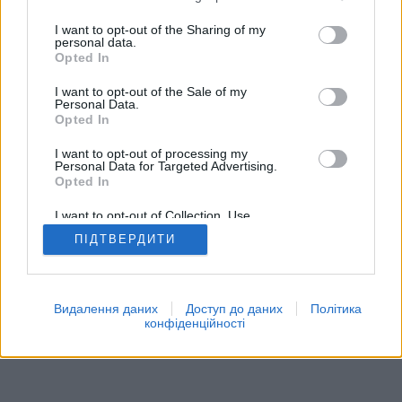
I want to opt-out of the Sharing of my
personal data.
Opted In
Додаткові можливості: реальні супротивники з усього
I want to opt-out of the Sale of my
світу, ігрові кімнати, рейтинги, поглиблена статистика,
Personal Data.
Opted In
профілі користувачів, списки контактів, приватні
повідомлення, ігрові рекорди, підтримка мобільних
I want to opt-out of processing my
пристроїв.
Personal Data for Targeted Advertising.
Opted In
ОНЛАЙН ІГРИ - МОЖЛИВІСТЬ ЗІГРАТИ З
I want to opt-out of Collection, Use,
РЕАЛЬНИМИ СУПЕРНИКАМИ
Retention, Sale, and/or Sharing of my
ПІДТВЕРДИТИ
Personal Data that Is Unrelated with the
правила гри
Purposes for which it was collected.
Opted Out
Видалення даних
Доступ до даних
Політика
feedback
|
privacy
|
contact
українська ▾
конфіденційності