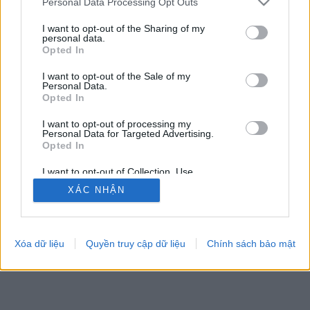
Personal Data Processing Opt Outs
feedback
|
privacy
|
contact
Việt ▾
I want to opt-out of the Sharing of my
personal data.
Opted In
I want to opt-out of the Sale of my
Personal Data.
Opted In
I want to opt-out of processing my
Personal Data for Targeted Advertising.
Opted In
I want to opt-out of Collection, Use,
Retention, Sale, and/or Sharing of my
XÁC NHẬN
Personal Data that Is Unrelated with the
Purposes for which it was collected.
Opted Out
Xóa dữ liệu
Quyền truy cập dữ liệu
Chính sách bảo mật