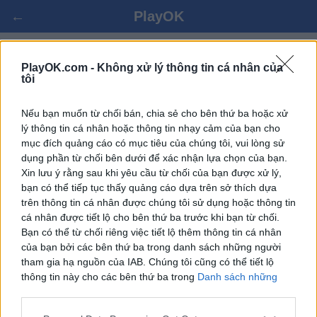
←
PlayOK
CHƠI HEX TRỰC TUYẾN
PlayOK.com -
Không xử lý thông tin cá nhân của
tôi
ĐĂNG NHẬP ▾
KHÁCH ▸
Nếu bạn muốn từ chối bán, chia sẻ cho bên thứ ba hoặc xử
lý thông tin cá nhân hoặc thông tin nhạy cảm của bạn cho
mục đích quảng cáo có mục tiêu của chúng tôi, vui lòng sử
hex nhiều người cùng chơi, hoàn toàn miễn phí
dụng phần từ chối bên dưới để xác nhận lựa chọn của bạn.
Xin lưu ý rằng sau khi yêu cầu từ chối của bạn được xử lý,
bạn có thể tiếp tục thấy quảng cáo dựa trên sở thích dựa
Một số tính năng / tùy chọn: đối thủ trực tiếp từ khắp nơi
trên thông tin cá nhân được chúng tôi sử dụng hoặc thông tin
trên thế giới, phòng chơi, thứ hạng, thống kê mở rộng, hồ
cá nhân được tiết lộ cho bên thứ ba trước khi bạn từ chối.
sơ người chơi, danh sách liên hệ, nhắn tin cá nhân, hồ sơ
Bạn có thể từ chối riêng việc tiết lộ thêm thông tin cá nhân
trò chơi, hỗ trợ cho thiết bị di động.
của bạn bởi các bên thứ ba trong danh sách những người
tham gia hạ nguồn của IAB. Chúng tôi cũng có thể tiết lộ
CÁC TRÒ CHƠI TRỰC TUYẾN
thông tin này cho các bên thứ ba trong
Danh sách những
luật chơi
người tham gia hạ nguồn của IAB
, những bên này có thể tiết
lộ thêm thông tin này cho các bên thứ ba khác.