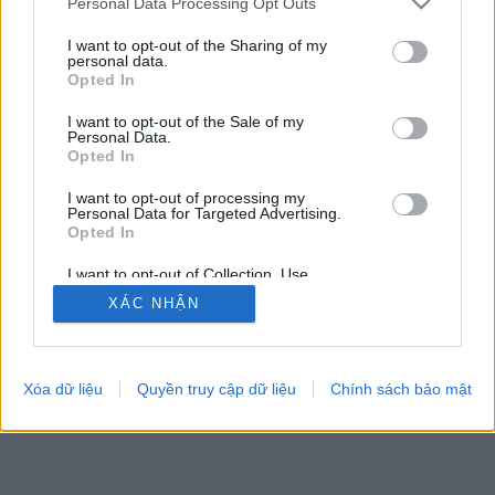
Personal Data Processing Opt Outs
I want to opt-out of the Sharing of my
personal data.
Opted In
Một số tính năng / tùy chọn: đối thủ trực tiếp từ khắp nơi
I want to opt-out of the Sale of my
trên thế giới, phòng chơi, thứ hạng, thống kê mở rộng, hồ
Personal Data.
sơ người chơi, danh sách liên hệ, nhắn tin cá nhân, hồ sơ
Opted In
trò chơi, hỗ trợ cho thiết bị di động.
I want to opt-out of processing my
Personal Data for Targeted Advertising.
CÁC TRÒ CHƠI TRỰC TUYẾN
Opted In
luật chơi
I want to opt-out of Collection, Use,
Retention, Sale, and/or Sharing of my
XÁC NHẬN
Personal Data that Is Unrelated with the
Purposes for which it was collected.
feedback
|
privacy
|
contact
Việt ▾
Opted Out
Xóa dữ liệu
Quyền truy cập dữ liệu
Chính sách bảo mật