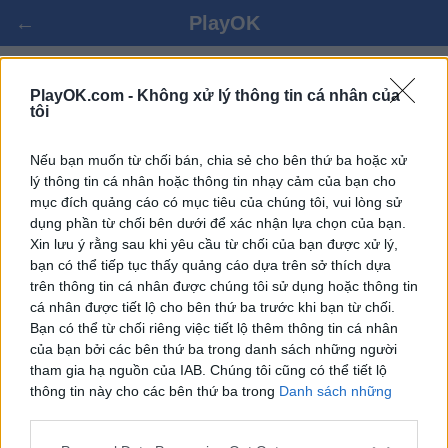
←
PlayOK
CHƠI CRIBBAGE TRỰC TUYẾN
PlayOK.com -
Không xử lý thông tin cá nhân của
tôi
ĐĂNG NHẬP ▾
KHÁCH ▸
Nếu bạn muốn từ chối bán, chia sẻ cho bên thứ ba hoặc xử
lý thông tin cá nhân hoặc thông tin nhạy cảm của bạn cho
mục đích quảng cáo có mục tiêu của chúng tôi, vui lòng sử
cribbage nhiều người cùng chơi, hoàn toàn miễn phí
dụng phần từ chối bên dưới để xác nhận lựa chọn của bạn.
Xin lưu ý rằng sau khi yêu cầu từ chối của bạn được xử lý,
bạn có thể tiếp tục thấy quảng cáo dựa trên sở thích dựa
trên thông tin cá nhân được chúng tôi sử dụng hoặc thông tin
cá nhân được tiết lộ cho bên thứ ba trước khi bạn từ chối.
Bạn có thể từ chối riêng việc tiết lộ thêm thông tin cá nhân
của bạn bởi các bên thứ ba trong danh sách những người
tham gia hạ nguồn của IAB. Chúng tôi cũng có thể tiết lộ
thông tin này cho các bên thứ ba trong
Danh sách những
người tham gia hạ nguồn của IAB
, những bên này có thể tiết
lộ thêm thông tin này cho các bên thứ ba khác.